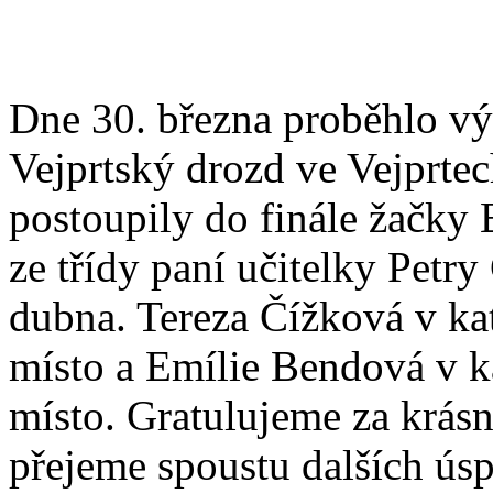
Dne 30. března proběhlo vý
Vejprtský drozd ve Vejprtec
postoupily do finále žačky
ze třídy paní učitelky Petr
dubna. Tereza Čížková v kate
místo a Emílie Bendová v kat
místo. Gratulujeme za krásn
přejeme spoustu dalších ús