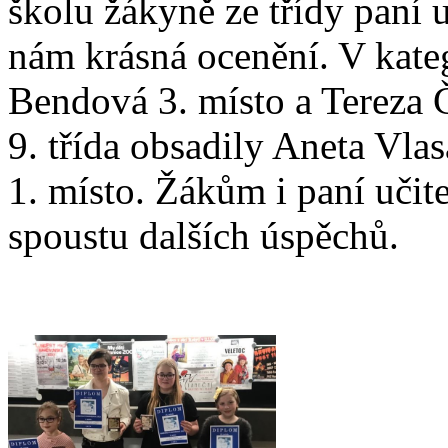
školu žákyně ze třídy paní 
nám krásná ocenění. V katego
Bendová 3. místo a Tereza Č
9. třída obsadily Aneta Vla
1. místo. Žákům i paní učit
spoustu dalších úspěchů.