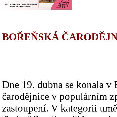
BOŘEŇSKÁ ČARODĚJN
Dne 19. dubna se konala v 
čarodějnice v populárním z
zastoupení. V kategorii umě