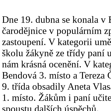
Dne 19. dubna se konala v 
čarodějnice v populárním z
zastoupení. V kategorii umě
školu žákyně ze třídy paní 
nám krásná ocenění. V katego
Bendová 3. místo a Tereza Č
9. třída obsadily Aneta Vla
1. místo. Žákům i paní učit
spoustu dalších úspěchů.