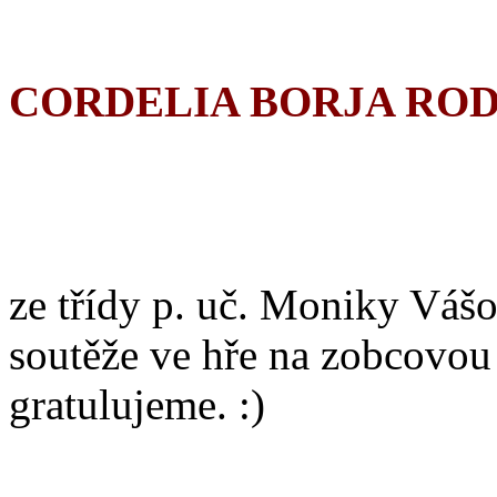
CORDELIA BORJA RO
ze třídy p. uč. Moniky Vášo
soutěže ve hře na zobcovou
gratulujeme. :)