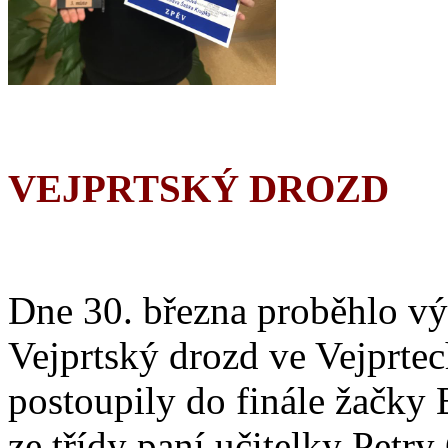
VEJPRTSKÝ DROZD
Dne 30. března proběhlo vý
Vejprtský drozd ve Vejprtec
postoupily do finále žačky
ze třídy paní učitelky Petr