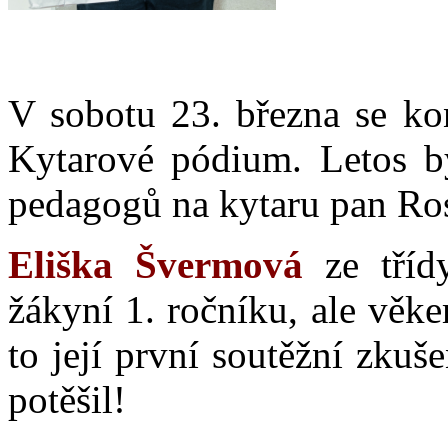
V sobotu 23. března se kon
Kytarové pódium. Letos by
pedagogů na kytaru pan Ros
Eliška Švermová
ze třídy
žákyní 1. ročníku, ale věke
to její první soutěžní zkuš
potěšil!