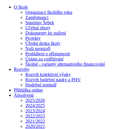
O škole
Organizace školního roku
Zaměstnanci
Stanislav Šebek
Učební obory
Dokumenty ke stažení
Projekty
Úřední deska školy
Naši sponzoři
Prohlášení o přístupnosti
Úplata za vzdělávání
Školné - varianty alternativního financování
Rozvrhy
Rozvrh kolektivní výuky
Rozvrh hudební nauky a PHV
Hudební seminář
Přihláška online
Absolventi
2025/2026
2024/2025
2023/2024
2022/2023
2021/2022
2020/2021