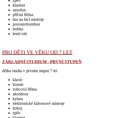
zpěv
klarinet
saxofon
příčná flétna
hra na bicí nástroje
pozoun/trombon
trubka
lesní roh
PRO DĚTI VE VĚKU OD 7 LET
ZÁKLADNÍ STUDIUM - PRVNÍ STUPEŇ
délka studia v prvním stupni 7 let
klavír
housle
zobcová flétna
akordeon
kytara
elektronické klávesové nástroje
hoboj
zpěv
klarinet