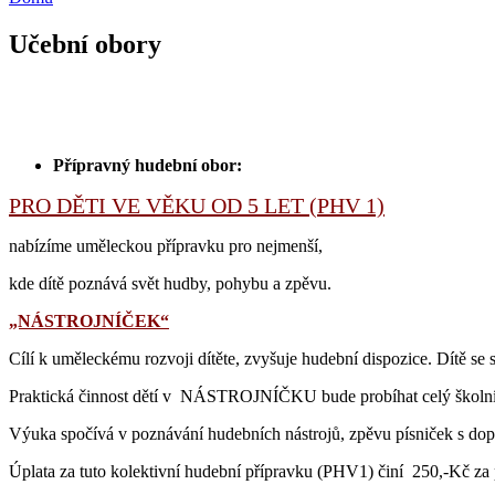
Učební obory
Přípravný hudební obor:
PRO DĚTI VE VĚKU OD 5 LET (PHV 1)
nabízíme uměleckou přípravku pro nejmenší,
kde dítě poznává svět hudby, pohybu a zpěvu.
„NÁSTROJNÍČEK“
Cílí k uměleckému rozvoji dítěte, zvyšuje hudební dispozice. Dítě se
Praktická činnost dětí v NÁSTROJNÍČKU bude probíhat celý školní 
Výuka spočívá v poznávání hudebních nástrojů, zpěvu písniček s do
Úplata za tuto kolektivní hudební přípravku (PHV1) činí 250,-Kč za p