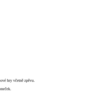
bové hry včetně zpěvu.
oneček.