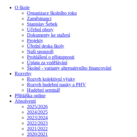
O škole
Organizace školního roku
Zaměstnanci
Stanislav Šebek
Učební obory
Dokumenty ke stažení
Projekty
Úřední deska školy
Naši sponzoři
Prohlášení o přístupnosti
Úplata za vzdělávání
Školné - varianty alternativního financování
Rozvrhy
Rozvrh kolektivní výuky
Rozvrh hudební nauky a PHV
Hudební seminář
Přihláška online
Absolventi
2025/2026
2024/2025
2023/2024
2022/2023
2021/2022
2020/2021