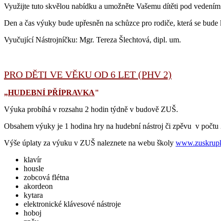
Využijte tuto skvělou nabídku a umožněte Vašemu dítěti pod vedením 
Den a čas výuky bude upřesněn na schůzce pro rodiče, která se bude
Vyučující Nástrojníčku: Mgr. Tereza Šlechtová, dipl. um.
PRO DĚTI VE VĚKU OD 6 LET (PHV 2)
„
HUDEBNÍ PŘÍPRAVKA
"
Výuka probíhá v rozsahu 2 hodin týdně v budově ZUŠ.
Obsahem výuky je 1 hodina hry na hudební nástroj či zpěvu v počt
Výše úplaty za výuku v ZUŠ naleznete na webu školy
www.zuskrupk
klavír
housle
zobcová flétna
akordeon
kytara
elektronické klávesové nástroje
hoboj