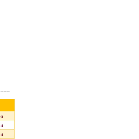
-------