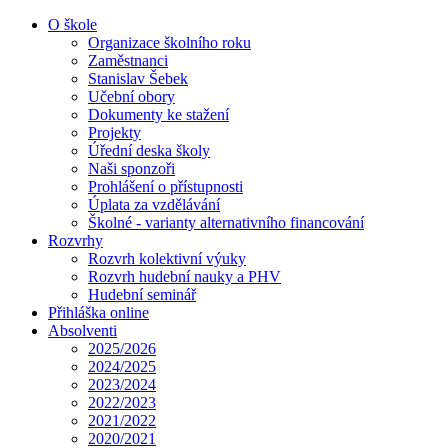
O škole
Organizace školního roku
Zaměstnanci
Stanislav Šebek
Učební obory
Dokumenty ke stažení
Projekty
Úřední deska školy
Naši sponzoři
Prohlášení o přístupnosti
Úplata za vzdělávání
Školné - varianty alternativního financování
Rozvrhy
Rozvrh kolektivní výuky
Rozvrh hudební nauky a PHV
Hudební seminář
Přihláška online
Absolventi
2025/2026
2024/2025
2023/2024
2022/2023
2021/2022
2020/2021