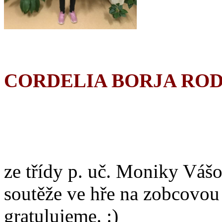
CORDELIA BORJA RO
ze třídy p. uč. Moniky Vášo
soutěže ve hře na zobcovou
gratulujeme. :)