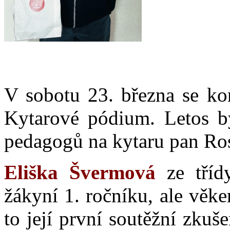
V sobotu 23. března se kon
Kytarové pódium. Letos by
pedagogů na kytaru pan Ros
Eliška Švermová
ze třídy
žákyní 1. ročníku, ale věke
to její první soutěžní zkuš