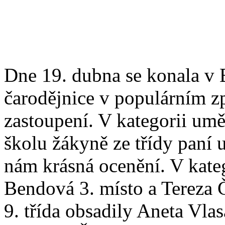
Dne 19. dubna se konala v 
čarodějnice v populárním z
zastoupení. V kategorii umě
školu žákyně ze třídy paní 
nám krásná ocenění. V katego
Bendová 3. místo a Tereza Č
9. třída obsadily Aneta Vla