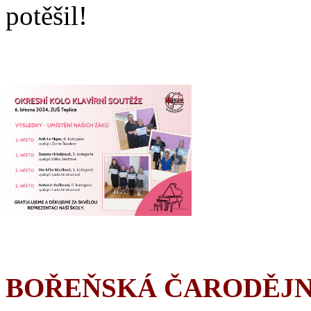
potěšil!
BOŘEŇSKÁ ČARODĚJN