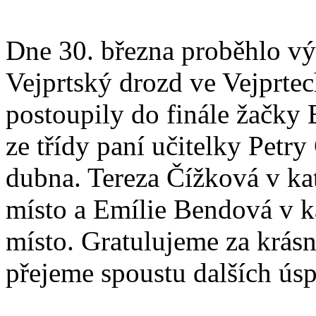
Dne 30. března proběhlo vý
Vejprtský drozd ve Vejprtec
postoupily do finále žačky
ze třídy paní učitelky Petr
dubna. Tereza Čížková v kate
místo a Emílie Bendová v kat
místo. Gratulujeme za krásn
přejeme spoustu dalších ús