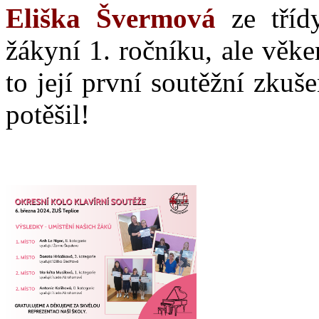
Eliška Švermová
ze třídy
žákyní 1. ročníku, ale věke
to její první soutěžní zkuš
potěšil!