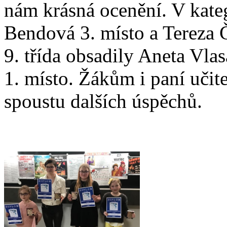
nám krásná ocenění. V katego
Bendová 3. místo a Tereza Č
9. třída obsadily Aneta Vla
1. místo. Žákům i paní učit
spoustu dalších úspěchů.