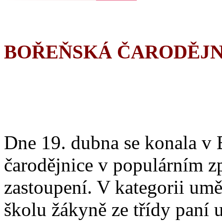
BOŘEŇSKÁ ČARODĚJN
Dne 19. dubna se konala v 
čarodějnice v populárním z
zastoupení. V kategorii umě
školu žákyně ze třídy paní 