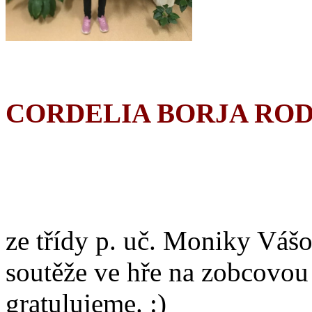
CORDELIA BORJA RO
ze třídy p. uč. Moniky Vášo
soutěže ve hře na zobcovou
gratulujeme. :)