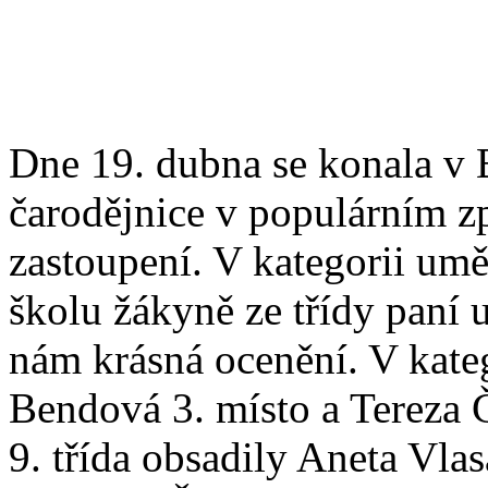
Dne 19. dubna se konala v 
čarodějnice v populárním z
zastoupení. V kategorii umě
školu žákyně ze třídy paní 
nám krásná ocenění. V katego
Bendová 3. místo a Tereza Č
9. třída obsadily Aneta Vla