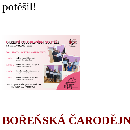
potěšil!
BOŘEŇSKÁ ČARODĚJN