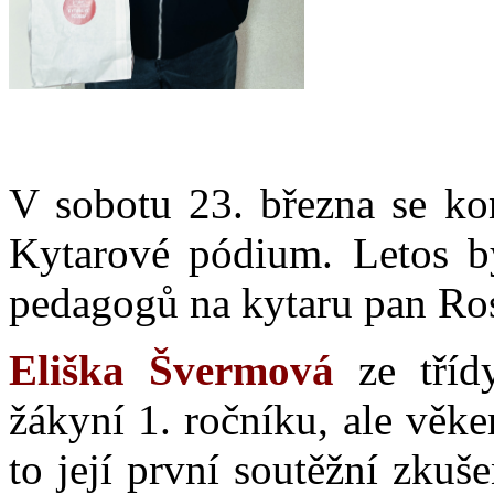
V sobotu 23. března se kon
Kytarové pódium. Letos by
pedagogů na kytaru pan Ros
Eliška Švermová
ze třídy
žákyní 1. ročníku, ale věke
to její první soutěžní zkuš