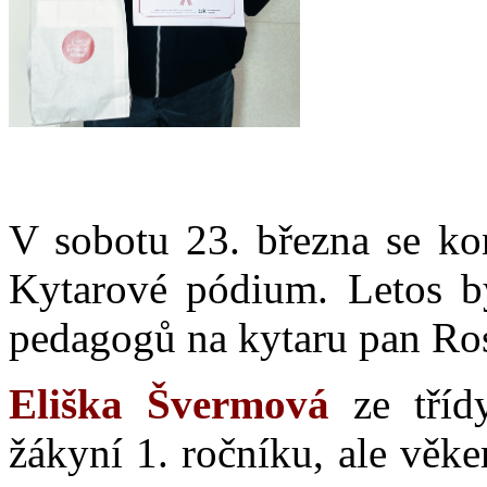
V sobotu 23. března se kon
Kytarové pódium. Letos by
pedagogů na kytaru pan Ros
Eliška Švermová
ze třídy
žákyní 1. ročníku, ale věke