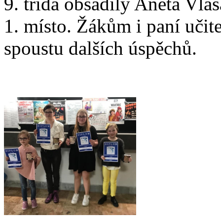
9. třída obsadily Aneta Vla
1. místo. Žákům i paní učit
spoustu dalších úspěchů.