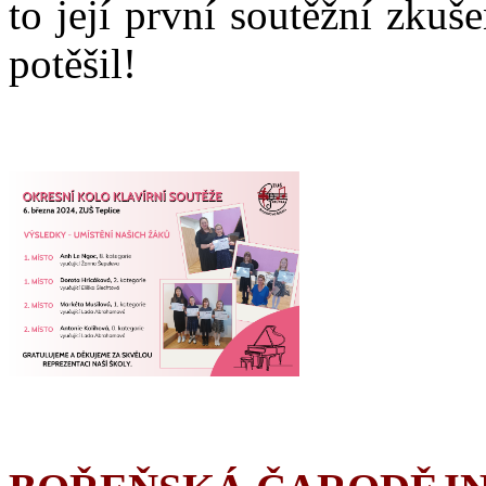
to její první soutěžní zkuš
potěšil!