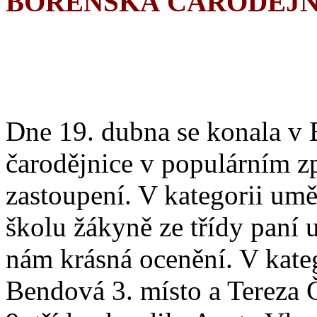
BOŘEŇSKÁ ČARODĚJN
Dne 19. dubna se konala v 
čarodějnice v populárním z
zastoupení. V kategorii umě
školu žákyně ze třídy paní 
nám krásná ocenění. V katego
Bendová 3. místo a Tereza Č