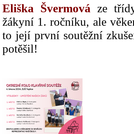
Eliška Švermová
ze třídy
žákyní 1. ročníku, ale věke
to její první soutěžní zkuš
potěšil!