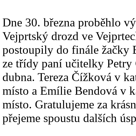
Dne 30. března proběhlo vý
Vejprtský drozd ve Vejprtec
postoupily do finále žačky
ze třídy paní učitelky Petr
dubna. Tereza Čížková v kate
místo a Emílie Bendová v kat
místo. Gratulujeme za krásn
přejeme spoustu dalších ús