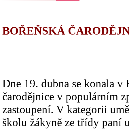
BOŘEŇSKÁ ČARODĚJN
Dne 19. dubna se konala v 
čarodějnice v populárním z
zastoupení. V kategorii umě
školu žákyně ze třídy paní 