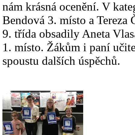
nám krásná ocenění. V katego
Bendová 3. místo a Tereza Č
9. třída obsadily Aneta Vla
1. místo. Žákům i paní učit
spoustu dalších úspěchů.