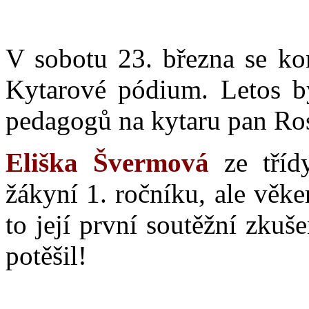
V sobotu 23. března se kon
Kytarové pódium. Letos by
pedagogů na kytaru pan Ros
Eliška Švermová
ze třídy
žákyní 1. ročníku, ale věke
to její první soutěžní zkuš
potěšil!