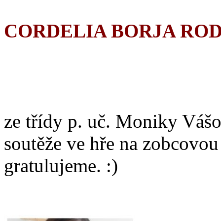
CORDELIA BORJA RO
ze třídy p. uč. Moniky Vášo
soutěže ve hře na zobcovou
gratulujeme. :)