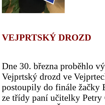
VEJPRTSKÝ DROZD
Dne 30. března proběhlo vý
Vejprtský drozd ve Vejprtec
postoupily do finále žačky
ze třídy paní učitelky Petr