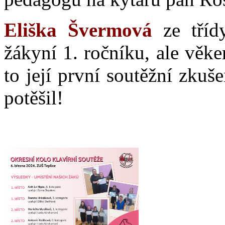
Eliška Švermová
ze třídy
žákyní 1. ročníku, ale věke
to její první soutěžní zkuš
potěšil!