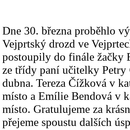
Dne 30. března proběhlo vý
Vejprtský drozd ve Vejprtec
postoupily do finále žačky
ze třídy paní učitelky Petr
dubna. Tereza Čížková v kate
místo a Emílie Bendová v kat
místo. Gratulujeme za krásn
přejeme spoustu dalších ús