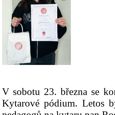
V sobotu 23. března se kon
Kytarové pódium. Letos by
pedagogů na kytaru pan Ros