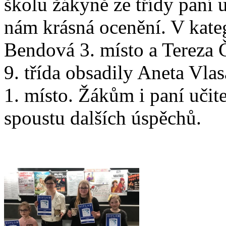
školu žákyně ze třídy paní 
nám krásná ocenění. V katego
Bendová 3. místo a Tereza Č
9. třída obsadily Aneta Vla
1. místo. Žákům i paní učit
spoustu dalších úspěchů.