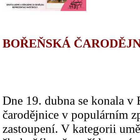
BOŘEŇSKÁ ČARODĚJN
Dne 19. dubna se konala v 
čarodějnice v populárním z
zastoupení. V kategorii umě