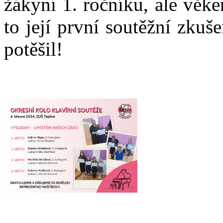
žákyní 1. ročníku, ale věke
to její první soutěžní zkuš
potěšil!