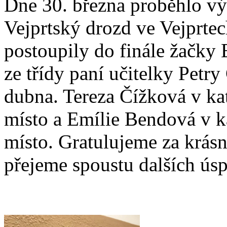
Dne 30. března proběhlo vý
Vejprtský drozd ve Vejprtec
postoupily do finále žačky
ze třídy paní učitelky Petr
dubna. Tereza Čížková v kate
místo a Emílie Bendová v kat
místo. Gratulujeme za krásn
přejeme spoustu dalších ús