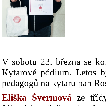
V sobotu 23. března se kon
Kytarové pódium. Letos by
pedagogů na kytaru pan Ros
Eliška Švermová
ze třídy