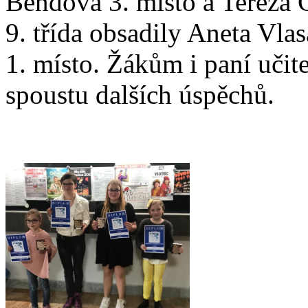
Bendová 3. místo a Tereza Č
9. třída obsadily Aneta Vla
1. místo. Žákům i paní učit
spoustu dalších úspěchů.