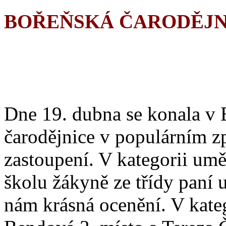
BOŘEŇSKÁ ČARODĚJN
Dne 19. dubna se konala v 
čarodějnice v populárním z
zastoupení. V kategorii umě
školu žákyně ze třídy paní 
nám krásná ocenění. V katego